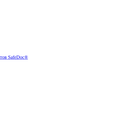
тов SafeDoc®