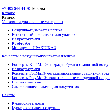
+7 495 644-44-70
Москва
Каталог
Каталог
Упаковка и упаковочные материалы
Воздушно-пузырчатая пленка
Вспененный полиэтилен для упаковки
Из крафт-бумаги
Крафтбабл
Минирулон UPAKUIKA®
Конверты с воздушно-пузырчатой пленкой
Конверты KraftMail® из крафт - бумаги с защитной возд
Из крафт-бумаги
Конверты FoilMail® металлизированные с защитной воз
Конверты PolyMail® полиэтиленовые с воздушной поду
Полиэтиленовые
Самоклеящиеся пакеты для документов
Пакеты
Курьерские пакеты
Курьерские пакеты с ручкой