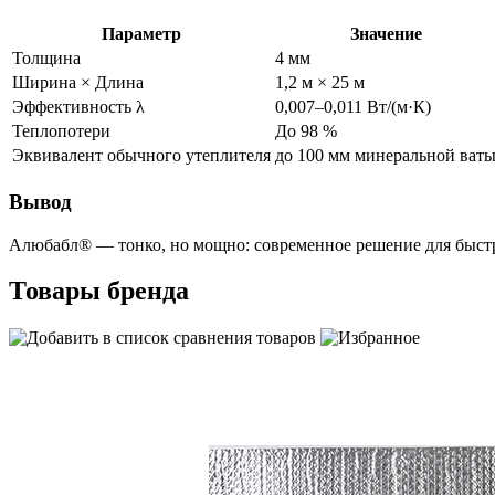
Параметр
Значение
Толщина
4 мм
Ширина × Длина
1,2 м × 25 м
Эффективность λ
0,007–0,011 Вт/(м·К)
Теплопотери
До 98 %
Эквивалент обычного утеплителя
до 100 мм минеральной ват
Вывод
Алюбабл® — тонко, но мощно: современное решение для быстрог
Товары бренда