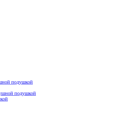
ушной подушкой
душной подушкой
шкой