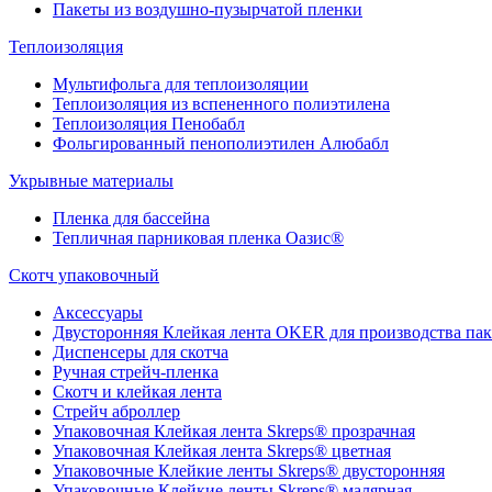
Пакеты из воздушно-пузырчатой пленки
Теплоизоляция
Мультифольга для теплоизоляции
Теплоизоляция из вспененного полиэтилена
Теплоизоляция Пенобабл
Фольгированный пенополиэтилен Алюбабл
Укрывные материалы
Пленка для бассейна
Тепличная парниковая пленка Оазис®
Скотч упаковочный
Аксессуары
Двусторонняя Клейкая лента OKER для производства пак
Диспенсеры для скотча
Ручная стрейч-пленка
Скотч и клейкая лента
Стрейч аброллер
Упаковочная Клейкая лента Skreps® прозрачная
Упаковочная Клейкая лента Skreps® цветная
Упаковочные Клейкие ленты Skreps® двусторонняя
Упаковочные Клейкие ленты Skreps® малярная