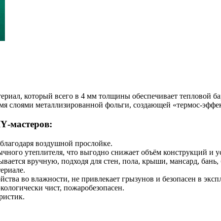
ал, который всего в 4 мм толщины обеспечивает тепловой бар
мя слоями металлизированной фольги, создающей «термос‑эфф
Y‑мастеров:
 благодаря воздушной прослойке.
ного утеплителя, что выгодно снижает объём конструкций и у
вается вручную, подходя для стен, пола, крыши, мансард, бань, 
териале.
ства во влажности, не привлекает грызунов и безопасен в экспл
экологически чист, пожаробезопасен.
ристик.