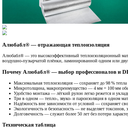
Алюбабл® — отражающая теплоизоляция
Алюбабл® — это высокоэффективный теплоизоляционный матери
воздушно‑пузырчатой плёнки, ламинированной одним или дву
Почему Алюбабл® — выбор профессионалов и DI
Максимальная теплоизоляция — сохраняет до 98 % тепла
Микротолщина, макропреимущество — 4 мм = 100 мм обыч
Удобство монтажа — лёгкий рулон легко режется и уклады
Три в одном — тепло-, звуко- и пароизоляция в одном ма
Надёжность вне зависимости от условий — сохраняет свой
Экологичность и безопасность — не выделяет токсинов, 
Долговечность — служит более 50 лет без потери характе
Техническая таблица