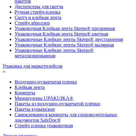
пакетов
Диспенсеры для скотча
Ручная стрейч-пленка
Скотч и клейкая лента
Стрейч аброллер
Упаковочная Клейкая лента Skreps® прозрачная
Упаковочная Клейкая лента Skreps® цветная
Упаковочные Клейкие ленты Skreps® двусторонняя
Упаковочные Клейкие ленты Skreps® малярная
Упаковочные Клейкие ленты Skreps®
металлизированная
Упаковка для маркетплейсов
Воздушно-пузырчатая пленка
Клейкая лента
Конверты
Минирулоны UPAKUIKA®
Пакеты из воздушно-пузырчатой плёнки
Пакеты курьерские
Самоклеящиеся конверты для сопроводительных
документов SafeDoc®
Стрейч пленка упаковочная
Другая упаковка