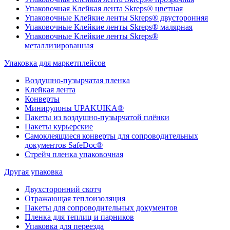
Упаковочная Клейкая лента Skreps® цветная
Упаковочные Клейкие ленты Skreps® двусторонняя
Упаковочные Клейкие ленты Skreps® малярная
Упаковочные Клейкие ленты Skreps®
металлизированная
Упаковка для маркетплейсов
Воздушно-пузырчатая пленка
Клейкая лента
Конверты
Минирулоны UPAKUIKA®
Пакеты из воздушно-пузырчатой плёнки
Пакеты курьерские
Самоклеящиеся конверты для сопроводительных
документов SafeDoc®
Стрейч пленка упаковочная
Другая упаковка
Двухсторонний скотч
Отражающая теплоизоляция
Пакеты для сопроводительных документов
Пленка для теплиц и парников
Упаковка для переезда