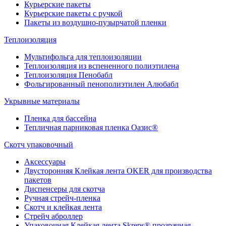
Курьерские пакеты
Курьерские пакеты с ручкой
Пакеты из воздушно-пузырчатой пленки
Теплоизоляция
Мультифольга для теплоизоляции
Теплоизоляция из вспененного полиэтилена
Теплоизоляция Пенобабл
Фольгированный пенополиэтилен Алюбабл
Укрывные материалы
Пленка для бассейна
Тепличная парниковая пленка Оазис®
Скотч упаковочный
Аксессуары
Двусторонняя Клейкая лента OKER для производства
пакетов
Диспенсеры для скотча
Ручная стрейч-пленка
Скотч и клейкая лента
Стрейч аброллер
Упаковочная Клейкая лента Skreps® прозрачная