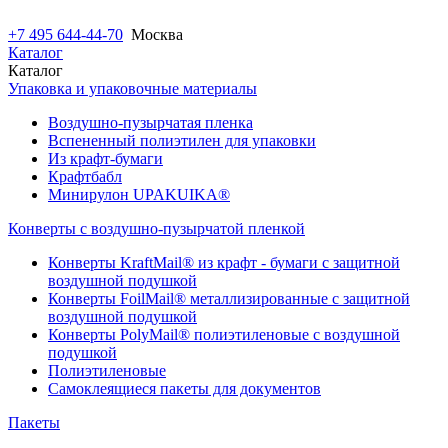
+7 495 644-44-70
Москва
Каталог
Каталог
Упаковка и упаковочные материалы
Воздушно-пузырчатая пленка
Вспененный полиэтилен для упаковки
Из крафт-бумаги
Крафтбабл
Минирулон UPAKUIKA®
Конверты с воздушно-пузырчатой пленкой
Конверты KraftMail® из крафт - бумаги с защитной
воздушной подушкой
Конверты FoilMail® металлизированные с защитной
воздушной подушкой
Конверты PolyMail® полиэтиленовые с воздушной
подушкой
Полиэтиленовые
Самоклеящиеся пакеты для документов
Пакеты