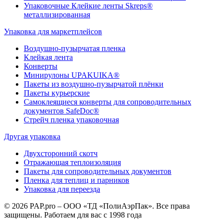
Упаковочные Клейкие ленты Skreps®
металлизированная
Упаковка для маркетплейсов
Воздушно-пузырчатая пленка
Клейкая лента
Конверты
Минирулоны UPAKUIKA®
Пакеты из воздушно-пузырчатой плёнки
Пакеты курьерские
Самоклеящиеся конверты для сопроводительных
документов SafeDoc®
Стрейч пленка упаковочная
Другая упаковка
Двухсторонний скотч
Отражающая теплоизоляция
Пакеты для сопроводительных документов
Пленка для теплиц и парников
Упаковка для переезда
© 2026 PAP.pro – ООО «ТД «ПолиАэрПак». Все права
защищены. Работаем для вас с 1998 года