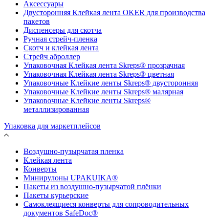
Аксессуары
Двусторонняя Клейкая лента OKER для производства
пакетов
Диспенсеры для скотча
Ручная стрейч-пленка
Скотч и клейкая лента
Стрейч аброллер
Упаковочная Клейкая лента Skreps® прозрачная
Упаковочная Клейкая лента Skreps® цветная
Упаковочные Клейкие ленты Skreps® двусторонняя
Упаковочные Клейкие ленты Skreps® малярная
Упаковочные Клейкие ленты Skreps®
металлизированная
Упаковка для маркетплейсов
Воздушно-пузырчатая пленка
Клейкая лента
Конверты
Минирулоны UPAKUIKA®
Пакеты из воздушно-пузырчатой плёнки
Пакеты курьерские
Самоклеящиеся конверты для сопроводительных
документов SafeDoc®