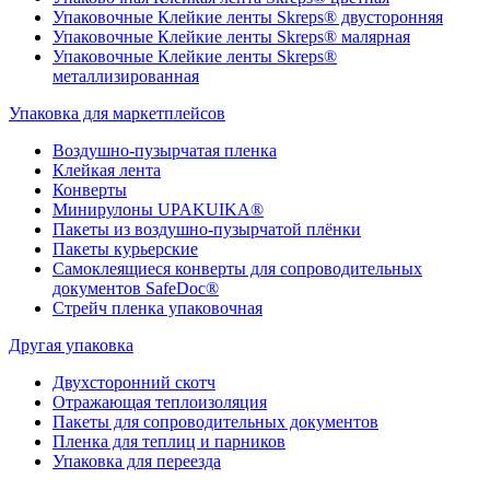
Упаковочные Клейкие ленты Skreps® двусторонняя
Упаковочные Клейкие ленты Skreps® малярная
Упаковочные Клейкие ленты Skreps®
металлизированная
Упаковка для маркетплейсов
Воздушно-пузырчатая пленка
Клейкая лента
Конверты
Минирулоны UPAKUIKA®
Пакеты из воздушно-пузырчатой плёнки
Пакеты курьерские
Самоклеящиеся конверты для сопроводительных
документов SafeDoc®
Стрейч пленка упаковочная
Другая упаковка
Двухсторонний скотч
Отражающая теплоизоляция
Пакеты для сопроводительных документов
Пленка для теплиц и парников
Упаковка для переезда