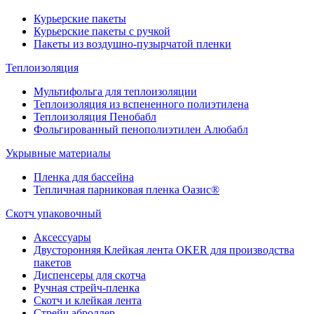
Курьерские пакеты
Курьерские пакеты с ручкой
Пакеты из воздушно-пузырчатой пленки
Теплоизоляция
Мультифольга для теплоизоляции
Теплоизоляция из вспененного полиэтилена
Теплоизоляция Пенобабл
Фольгированный пенополиэтилен Алюбабл
Укрывные материалы
Пленка для бассейна
Тепличная парниковая пленка Оазис®
Скотч упаковочный
Аксессуары
Двусторонняя Клейкая лента OKER для производства
пакетов
Диспенсеры для скотча
Ручная стрейч-пленка
Скотч и клейкая лента
Стрейч аброллер