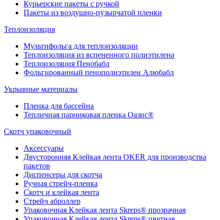
Курьерские пакеты с ручкой
Пакеты из воздушно-пузырчатой пленки
Теплоизоляция
Мультифольга для теплоизоляции
Теплоизоляция из вспененного полиэтилена
Теплоизоляция Пенобабл
Фольгированный пенополиэтилен Алюбабл
Укрывные материалы
Пленка для бассейна
Тепличная парниковая пленка Оазис®
Скотч упаковочный
Аксессуары
Двусторонняя Клейкая лента OKER для производства
пакетов
Диспенсеры для скотча
Ручная стрейч-пленка
Скотч и клейкая лента
Стрейч аброллер
Упаковочная Клейкая лента Skreps® прозрачная
Упаковочная Клейкая лента Skreps® цветная