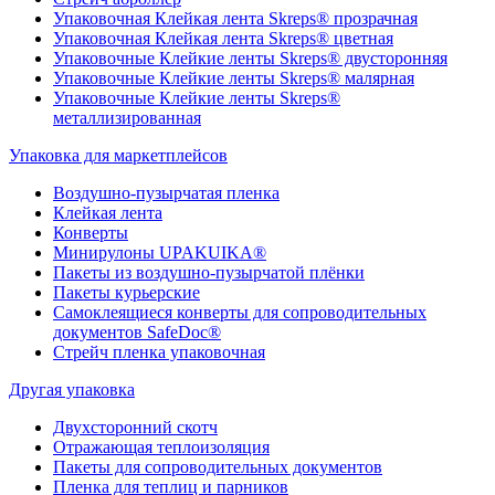
Упаковочная Клейкая лента Skreps® прозрачная
Упаковочная Клейкая лента Skreps® цветная
Упаковочные Клейкие ленты Skreps® двусторонняя
Упаковочные Клейкие ленты Skreps® малярная
Упаковочные Клейкие ленты Skreps®
металлизированная
Упаковка для маркетплейсов
Воздушно-пузырчатая пленка
Клейкая лента
Конверты
Минирулоны UPAKUIKA®
Пакеты из воздушно-пузырчатой плёнки
Пакеты курьерские
Самоклеящиеся конверты для сопроводительных
документов SafeDoc®
Стрейч пленка упаковочная
Другая упаковка
Двухсторонний скотч
Отражающая теплоизоляция
Пакеты для сопроводительных документов
Пленка для теплиц и парников