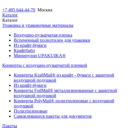
+7 495 644-44-70
Москва
Каталог
Каталог
Упаковка и упаковочные материалы
Воздушно-пузырчатая пленка
Вспененный полиэтилен для упаковки
Из крафт-бумаги
Крафтбабл
Минирулон UPAKUIKA®
Конверты с воздушно-пузырчатой пленкой
Конверты KraftMail® из крафт - бумаги с защитной
воздушной подушкой
Из крафт-бумаги
Конверты FoilMail® металлизированные с защитной
воздушной подушкой
Конверты PolyMail® полиэтиленовые с воздушной
подушкой
Полиэтиленовые
Самоклеящиеся пакеты для документов
Пакеты