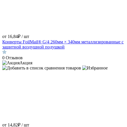
от 16,84₽ / шт
Конверты FoilMail® G/4 260мм × 340мм металлизированные с
защитной воздушной подушкой
0
Отзывов
Акция
от 14,82₽ / шт