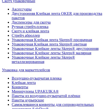
Скотч упаковочный
Аксессуары
Двусторонняя Клейкая лента OKER для производства
пакетов
Диспенсеры для скотча
Ручная стрейч-пленка
Скотч и клейкая лента
Стрейч аброллер
Упаковочная Клейкая лента Skreps® прозрачная
Упаковочная Клейкая лента Skreps® цветная
Упаковочные Клейкие ленты Skreps® двусторонняя
Упаковочные Клейкие ленты Skreps® малярная
Упаковочные Клейкие ленты Skreps®
металлизированная
Упаковка для маркетплейсов
Воздушно-пузырчатая пленка
Клейкая лента
Конверты
Минирулоны UPAKUIKA®
Пакеты из воздушно-пузырчатой плёнки
Пакеты курьерские
Самоклеящиеся конверты для сопроводительных
документов SafeDoc®