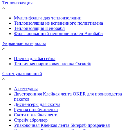
Теплоизоляция
Мультифольга для теплоизоляции
Теплоизоляция из вспененного полиэтилена
Теплоизоляция Пенобабл
Фольгированный пенополиэтилен Алюбабл
Укрывные материалы
Пленка для бассейна
Тепличная парниковая пленка Оазис®
Скотч упаковочный
Аксессуары
Двусторонняя Клейкая лента OKER для производства
пакетов
Диспенсеры для скотча
Ручная стрейч-пленка
Скотч и клейкая лента
Стрейч аброллер
Упаковочная Клейкая лента Skreps® прозрачная