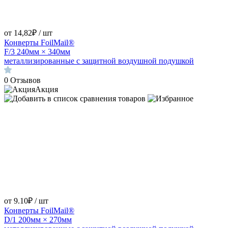
от 14,82₽ / шт
Конверты FoilMail®
F/3 240мм × 340мм
металлизированные с защитной воздушной подушкой
0
Отзывов
Акция
от 9.10₽ / шт
Конверты FoilMail®
D/1 200мм × 270мм