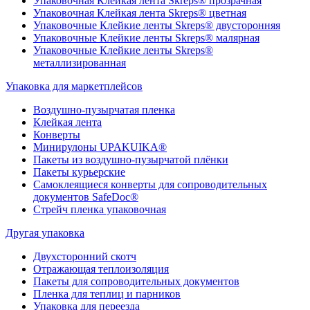
Упаковочная Клейкая лента Skreps® прозрачная
Упаковочная Клейкая лента Skreps® цветная
Упаковочные Клейкие ленты Skreps® двусторонняя
Упаковочные Клейкие ленты Skreps® малярная
Упаковочные Клейкие ленты Skreps®
металлизированная
Упаковка для маркетплейсов
Воздушно-пузырчатая пленка
Клейкая лента
Конверты
Минирулоны UPAKUIKA®
Пакеты из воздушно-пузырчатой плёнки
Пакеты курьерские
Самоклеящиеся конверты для сопроводительных
документов SafeDoc®
Стрейч пленка упаковочная
Другая упаковка
Двухсторонний скотч
Отражающая теплоизоляция
Пакеты для сопроводительных документов
Пленка для теплиц и парников
Упаковка для переезда