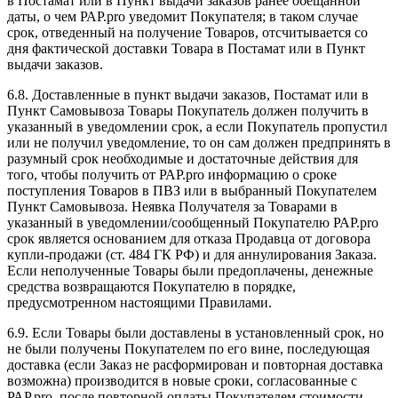
в Постамат или в Пункт выдачи заказов ранее обещанной
даты, о чем РАР.pro уведомит Покупателя; в таком случае
срок, отведенный на получение Товаров, отсчитывается со
дня фактической доставки Товара в Постамат или в Пункт
выдачи заказов.
6.8. Доставленные в пункт выдачи заказов, Постамат или в
Пункт Самовывоза Товары Покупатель должен получить в
указанный в уведомлении срок, а если Покупатель пропустил
или не получил уведомление, то он сам должен предпринять в
разумный срок необходимые и достаточные действия для
того, чтобы получить от РАР.pro информацию о сроке
поступления Товаров в ПВЗ или в выбранный Покупателем
Пункт Самовывоза. Неявка Получателя за Товарами в
указанный в уведомлении/сообщенный Покупателю РАР.pro
срок является основанием для отказа Продавца от договора
купли-продажи (ст. 484 ГК РФ) и для аннулирования Заказа.
Если неполученные Товары были предоплачены, денежные
средства возвращаются Покупателю в порядке,
предусмотренном настоящими Правилами.
6.9. Если Товары были доставлены в установленный срок, но
не были получены Покупателем по его вине, последующая
доставка (если Заказ не расформирован и повторная доставка
возможна) производится в новые сроки, согласованные с
РАР.pro, после повторной оплаты Покупателем стоимости