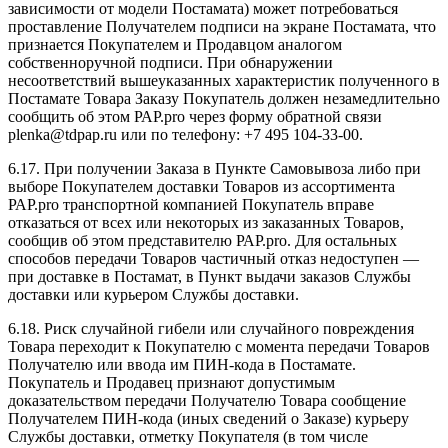
зависимости от модели Постамата) может потребоваться
проставление Получателем подписи на экране Постамата, что
признается Покупателем и Продавцом аналогом
собственноручной подписи. При обнаружении
несоответствий вышеуказанных характеристик полученного в
Постамате Товара Заказу Покупатель должен незамедлительно
сообщить об этом РАР.pro через форму обратной связи
plenka@tdpap.ru или по телефону: +7 495 104-33-00.
6.17. При получении Заказа в Пункте Самовывоза либо при
выборе Покупателем доставки Товаров из ассортимента
РАР.pro транспортной компанией Покупатель вправе
отказаться от всех или некоторых из заказанных Товаров,
сообщив об этом представителю РАР.pro. Для остальных
способов передачи Товаров частичный отказ недоступен —
при доставке в Постамат, в Пункт выдачи заказов Службы
доставки или курьером Службы доставки.
6.18. Риск случайной гибели или случайного повреждения
Товара переходит к Покупателю с момента передачи Товаров
Получателю или ввода им ПИН-кода в Постамате.
Покупатель и Продавец признают допустимым
доказательством передачи Получателю Товара сообщение
Получателем ПИН-кода (иных сведений о Заказе) курьеру
Службы доставки, отметку Покупателя (в том числе