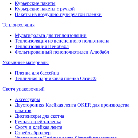
Курьерские пакеты
Курьерские пакеты с ручкой
Пакеты из воздушно-пузырчатой пленки
Теплоизоляция
Мультифольга для теплоизоляции
Теплоизоляция из вспененного полиэтилена
Теплоизоляция Пенобабл
Фольгированный пенополиэтилен Алюбабл
Укрывные материалы
Пленка для бассейна
Тепличная парниковая пленка Оазис®
Скотч упаковочный
Аксессуары
Двусторонняя Клейкая лента OKER для производства
пакетов
Диспенсеры для скотча
Ручная стрейч-пленка
Скотч и клейкая лента
Стрейч аброллер