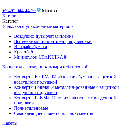
+7 495 644-44-70
Москва
Каталог
Каталог
Упаковка и упаковочные материалы
Воздушно-пузырчатая пленка
Вспененный полиэтилен для упаковки
Из крафт-бумаги
Крафтбабл
Минирулон UPAKUIKA®
Конверты с воздушно-пузырчатой пленкой
Конверты KraftMail® из крафт - бумаги с защитной
воздушной подушкой
Конверты FoilMail® металлизированные с защитной
воздушной подушкой
Конверты PolyMail® полиэтиленовые с воздушной
подушкой
Полиэтиленовые
Самоклеящиеся пакеты для документов
Пакеты