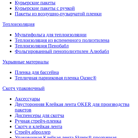
Курьерские пакеты
Курьерские пакеты с ручкой
Пакеты из воздушно-пузырчатой пленки
Теплоизоляция
Мультифольга для теплоизоляции
Теплоизоляция из вспененного полиэтилена
Теплоизоляция Пенобабл
Фольгированный пенополиэтилен Алюбабл
Укрывные материалы
Пленка для бассейна
Тепличная парниковая пленка Оазис®
Скотч упаковочный
Аксессуары
Двусторонняя Клейкая лента OKER для производства
пакетов
Диспенсеры для скотча
Ручная стрейч-пленка
Скотч и клейкая лента
Стрейч аброллер
Упаковочная Клейкая лента Skreps® прозрачная