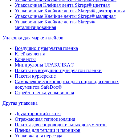
Упаковочная Клейкая лента Skreps® цветная
Упаковочные Клейкие ленты Skreps® двусторонняя
Упаковочные Клейкие ленты Skreps® малярная
Упаковочные Клейкие ленты Skreps®
металлизированная
Упаковка для маркетплейсов
Воздушно-пузырчатая пленка
Клейкая лента
Конверты
Минирулоны UPAKUIKA®
Пакеты из воздушно-пузырчатой плёнки
Пакеты курьерские
Самоклеящиеся конверты для сопроводительных
документов SafeDoc®
Стрейч пленка упаковочная
Другая упаковка
Двухсторонний скотч
Отражающая теплоизоляция
Пакеты для сопроводительных документов
Пленка для теплиц и парников
Упаковка для переезда