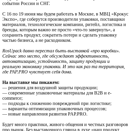
событии России и СНГ.
С 16 по 19 июня мы будем работать в Москве, в МВЦ «Крокус
Экспо», где соберутся производители упаковки, поставщики
материалов, технологические компании, ритейл, логистика и
бренды, которым важно не просто «что-то завернуть», а
сохранить продукт, сократить потери и сделать упаковку
частью бизнеса, а не расходником.
RosUpack давно перестал быть выставкой «про коробки».
Сейчас это место, где обсуждают эффективность,
автоматизацию, устойчивость, защиту продукции и
реальную экономику упаковки. И это как раз та территория,
где PAP.PRO чувствует себя дома.
На выставке мы покажем:
— решения для воздушной защиты продукции;
— современные упаковочные материалы для B2B и e-
commerce;
— подходы к снижению повреждений при логистике;
— варианты оптимизации упаковочных процессов;
— новые направления развития PAP.PRO.
Будет много практики, живого общения и честных разговоров
про рынок. Без выставочного глянца в духе «наш продукт