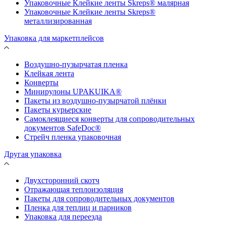
Упаковочные Клейкие ленты Skreps® малярная
Упаковочные Клейкие ленты Skreps®
металлизированная
Упаковка для маркетплейсов
Воздушно-пузырчатая пленка
Клейкая лента
Конверты
Минирулоны UPAKUIKA®
Пакеты из воздушно-пузырчатой плёнки
Пакеты курьерские
Самоклеящиеся конверты для сопроводительных
документов SafeDoc®
Стрейч пленка упаковочная
Другая упаковка
Двухсторонний скотч
Отражающая теплоизоляция
Пакеты для сопроводительных документов
Пленка для теплиц и парников
Упаковка для переезда