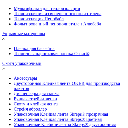
Мультифольга для теплоизоляции
Теплоизоляция из вспененного полиэтилена
Теплоизоляция Пенобабл
Фольгированный пенополиэтилен Алюбабл
Укрывные материалы
Пленка для бассейна
Тепличная парниковая пленка Оазис®
Скотч упаковочный
Аксессуары
Двусторонняя Клейкая лента OKER для производства
пакетов
Диспенсеры для скотча
Ручная стрейч-пленка
Скотч и клейкая лента
Стрейч аброллер
Упаковочная Клейкая лента Skreps® прозрачная
Упаковочная Клейкая лента Skreps® цветная
Упаковочные Клейкие ленты Skreps® двусторонняя