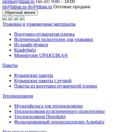
plenka@tdpap.ru
Пн–пт: 9:00 – 18:00
ek@tdpap.ru
dv@tdpap.ru
Оптовые продажи
Обратный звонок
Упаковка и упаковочные материалы
Воздушно-пузырчатая пленка
Вспененный полиэтилен для упаковки
Из крафт-бумаги
Крафтбабл
Минирулон UPAKUIKA®
Пакеты
Курьерские пакеты
Курьерские пакеты с ручкой
Пакеты из воздушно-пузырчатой пленки
Теплоизоляция
Мультифольга для теплоизоляции
Теплоизоляция из вспененного полиэтилена
Теплоизоляция Пенобабл
Фольгированный пенополиэтилен Алюбабл
Укрывные материалы