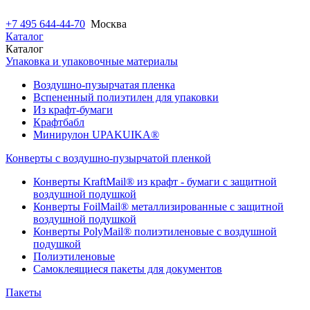
+7 495 644-44-70
Москва
Каталог
Каталог
Упаковка и упаковочные материалы
Воздушно-пузырчатая пленка
Вспененный полиэтилен для упаковки
Из крафт-бумаги
Крафтбабл
Минирулон UPAKUIKA®
Конверты с воздушно-пузырчатой пленкой
Конверты KraftMail® из крафт - бумаги с защитной
воздушной подушкой
Конверты FoilMail® металлизированные с защитной
воздушной подушкой
Конверты PolyMail® полиэтиленовые с воздушной
подушкой
Полиэтиленовые
Самоклеящиеся пакеты для документов
Пакеты