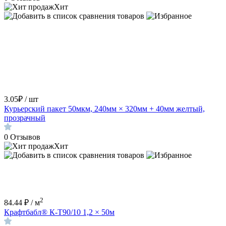
Хит
3.05₽ / шт
Курьерский пакет 50мкм, 240мм × 320мм + 40мм желтый,
прозрачный
0
Отзывов
Хит
2
84.44 ₽ / м
Крафтбабл® К-Т90/10 1,2 × 50м