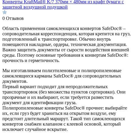
Конверты KraftMail® K/7 370мм × 480мм из крафт бумаги с
защитной воздушной подушкой
0
Отзывов
Область применения самоклеющихся конвертов SafeDoc® –
сопроводительная корреспонденция, которая крепится на груз,
подготовленный к транспортировке. Обычно внутрь
помещаются накладные, ордеры, техническая документация.
Важно защитить документы от сырости воздействия внешней
среды. Поэтому основные требования к конвертам SafeDoc®:
прочность и герметичность.
Мы изготавливаем полиэтиленовые и полипропиленовые
самоклеящиеся карманы SafeDoc® для сопроводительных
документов.
Первый вариант подходит для непродолжительных
транспортировок (без множества пунктов сортировки). Они
прозрачные и их выбирают, если требуется разместить
документ для идентификации груза.
Полипропиленовые конверты SafeDoc® прочнее: выбирайте
их, если груз будет храниться на открытом воздухе, ему
предстоит длительный маршрут. Такой тип самоклеющихся
конвертов снабжен клапаном с клеевой основой, который
исключает случайное вскрытие.