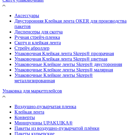
Аксессуары
Двусторонняя Клейкая лента OKER для производства
пакетов
Диспенсеры для скотча
Ручная стрейч-пленка
Скотч и клейкая лента
Стрейч аброллер
Упаковочная Клейкая лента Skreps® прозрачная
Упаковочная Клейкая лента Skreps® цветная
Упаковочные Клейкие ленты Skreps® двусторонняя
Упаковочные Клейкие ленты Skreps® малярная
Упаковочные Клейкие ленты Skreps®
металлизированная
Упаковка для маркетплейсов
Воздушно-пузырчатая пленка
Клейкая лента
Конверты
Минирулоны UPAKUIKA®
Пакеты из воздушно-пузырчатой плёнки
Пакеты курьерские