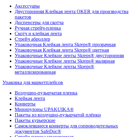
Аксессуары
Двусторонняя Клейкая лента OKER для производства
пакетов
Диспенсеры для скотча
Ручная стрейч-пленка
Скотч и клейкая лента
Стрейч аброллер
Упаковочная Клейкая лента Skreps® прозрачная
Упаковочная Клейкая лента Skreps® цветная
Упаковочные Клейкие ленты Skreps® двусторонняя
Упаковочные Клейкие ленты Skreps® малярная
Упаковочные Клейкие ленты Skreps®
металлизированная
Упаковка для маркетплейсов
Воздушно-пузырчатая пленка
Клейкая лента
Конверты
Минирулоны UPAKUIKA®
Пакеты из воздушно-пузырчатой плёнки
Пакеты курьерские
Самоклеящиеся конверты для сопроводительных
документов SafeDoc®
Стрейч пленка упаковочная