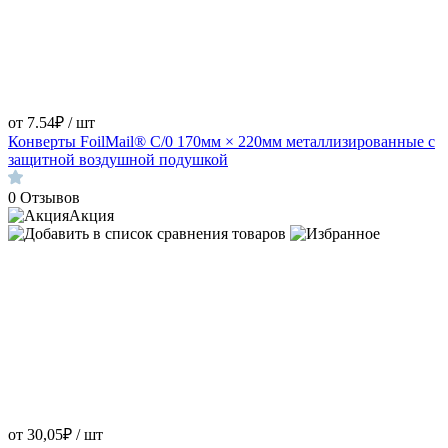
от 7.54₽ / шт
Конверты FoilMail® С/0 170мм × 220мм металлизированные с
защитной воздушной подушкой
0
Отзывов
Акция
от 30,05₽ / шт