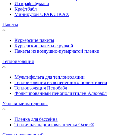
Из крафт-бумаги
Крафтбабл
Минирулон UPAKUIKA®
Пакеты
Курьерские пакеты
Курьерские пакеты с ручкой
Пакеты из воздушно-пузырчатой пленки
Теплоизоляция
Мультифольга для теплоизоляции
Теплоизоляция из вспененного полиэтилена
Теплоизоляция Пенобабл
Фольгированный пенополиэтилен Алюбабл
Укрывные материалы
Пленка для бассейна
Тепличная парниковая пленка Оазис®
Скотч упаковочный