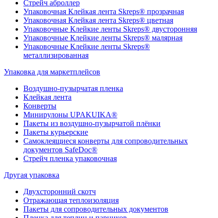
Стрейч аброллер
Упаковочная Клейкая лента Skreps® прозрачная
Упаковочная Клейкая лента Skreps® цветная
Упаковочные Клейкие ленты Skreps® двусторонняя
Упаковочные Клейкие ленты Skreps® малярная
Упаковочные Клейкие ленты Skreps®
металлизированная
Упаковка для маркетплейсов
Воздушно-пузырчатая пленка
Клейкая лента
Конверты
Минирулоны UPAKUIKA®
Пакеты из воздушно-пузырчатой плёнки
Пакеты курьерские
Самоклеящиеся конверты для сопроводительных
документов SafeDoc®
Стрейч пленка упаковочная
Другая упаковка
Двухсторонний скотч
Отражающая теплоизоляция
Пакеты для сопроводительных документов
Пленка для теплиц и парников