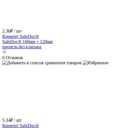
2.36₽ / шт
Конверт SafeDoc®
SafeDoc® 160мм × 120мм
прорезь без клапана
0
Отзывов
5.34₽ / шт
Конверт SafeDoc®