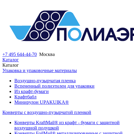
+7 495 644-44-70
Москва
Каталог
Каталог
Упаковка и упаковочные материалы
Воздушно-пузырчатая пленка
Вспененный полиэтилен для упаковки
Из крафт-бумаги
Крафтбабл
Минирулон UPAKUIKA®
Конверты с воздушно-пузырчатой пленкой
Конверты KraftMail® из крафт - бумаги с защитной
воздушной подушкой
Конверты FoilMail® металлизированные с защитной