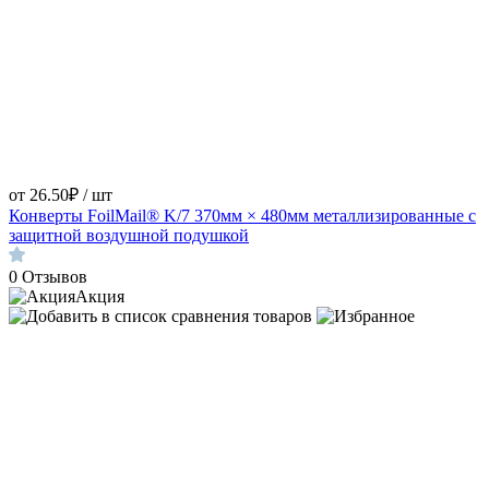
от 26.50₽ / шт
Конверты FoilMail® K/7 370мм × 480мм металлизированные с
защитной воздушной подушкой
0
Отзывов
Акция