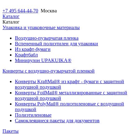
+7 495 644-44-70
Москва
Каталог
Каталог
Упаковка и упаковочные материалы
Воздушно-пузырчатая пленка
Вспененный полиэтилен для упаковки
Из крафт-бумаги
Крафтбабл
Минирулон UPAKUIKA®
Конверты с воздушно-пузырчатой пленкой
Конверты KraftMail® из крафт - бумаги с защитной
воздушной подушкой
Конверты FoilMail® металлизированные с защитной
воздушной подушкой
Конверты PolyMail® полиэтиленовые с воздушной
подушкой
Полиэтиленовые
Самоклеящиеся пакеты для документов
Пакеты