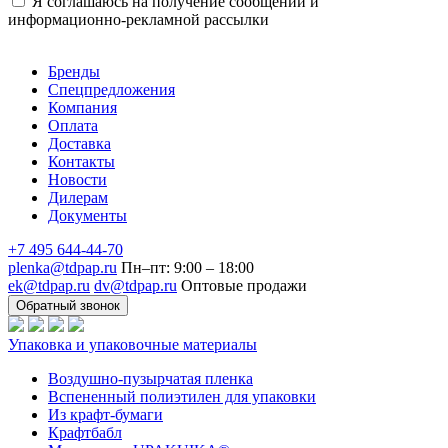
Я соглашаюсь на получение сообщений и
информационно-рекламной рассылки
Бренды
Спецпредложения
Компания
Оплата
Доставка
Контакты
Новости
Дилерам
Документы
+7 495 644-44-70
plenka@tdpap.ru
Пн–пт: 9:00 – 18:00
ek@tdpap.ru
dv@tdpap.ru
Оптовые продажи
Обратный звонок
Упаковка и упаковочные материалы
Воздушно-пузырчатая пленка
Вспененный полиэтилен для упаковки
Из крафт-бумаги
Крафтбабл