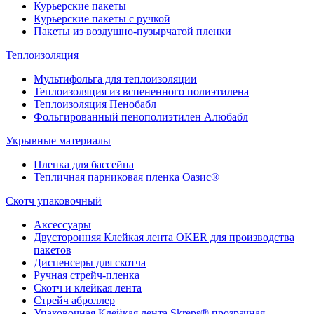
Курьерские пакеты
Курьерские пакеты с ручкой
Пакеты из воздушно-пузырчатой пленки
Теплоизоляция
Мультифольга для теплоизоляции
Теплоизоляция из вспененного полиэтилена
Теплоизоляция Пенобабл
Фольгированный пенополиэтилен Алюбабл
Укрывные материалы
Пленка для бассейна
Тепличная парниковая пленка Оазис®
Скотч упаковочный
Аксессуары
Двусторонняя Клейкая лента OKER для производства
пакетов
Диспенсеры для скотча
Ручная стрейч-пленка
Скотч и клейкая лента
Стрейч аброллер
Упаковочная Клейкая лента Skreps® прозрачная