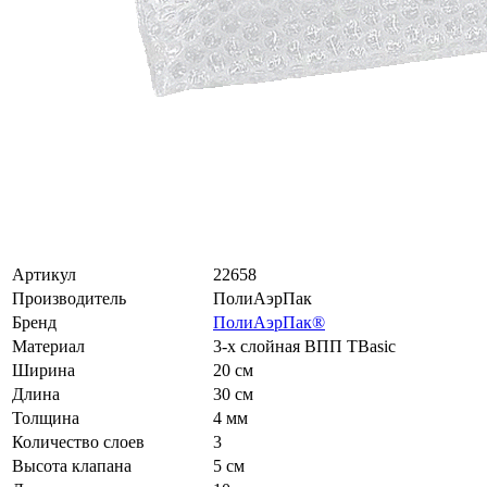
Артикул
22658
Производитель
ПолиАэрПак
Бренд
ПолиАэрПак®
Материал
3-х слойная ВПП ТBasic
Ширина
20 см
Длина
30 см
Толщина
4 мм
Количество слоев
3
Высота клапана
5 см