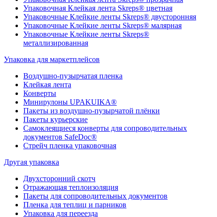
Упаковочная Клейкая лента Skreps® цветная
Упаковочные Клейкие ленты Skreps® двусторонняя
Упаковочные Клейкие ленты Skreps® малярная
Упаковочные Клейкие ленты Skreps®
металлизированная
Упаковка для маркетплейсов
Воздушно-пузырчатая пленка
Клейкая лента
Конверты
Минирулоны UPAKUIKA®
Пакеты из воздушно-пузырчатой плёнки
Пакеты курьерские
Самоклеящиеся конверты для сопроводительных
документов SafeDoc®
Стрейч пленка упаковочная
Другая упаковка
Двухсторонний скотч
Отражающая теплоизоляция
Пакеты для сопроводительных документов
Пленка для теплиц и парников
Упаковка для переезда