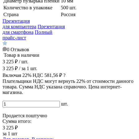
Диаметр пузырька пленки
10 мм
Количество в упаковке
500 шт.
Страна
Россия
Презентация
для компьютера
Презентация
для смартфона
Полный
прайс-лист
0
Отзывов
Товар в наличии
3 225 ₽
/ шт.
3 225 ₽
/ за
1
шт.
Включая 22% НДС
581,56 ₽
?
Плательщики НДС могут вернуть 22% от стоимости данного
товара. Сумма НДС указана справочно. Цена интернет-
магазина.
шт.
Продается поштучно
Сумма итого:
3 225 ₽
за
1
шт