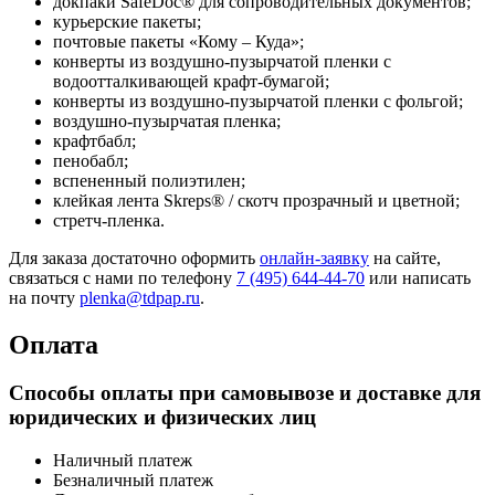
докпаки SafeDoc® для сопроводительных документов;
курьерские пакеты;
почтовые пакеты «Кому – Куда»;
конверты из воздушно-пузырчатой пленки с
водоотталкивающей крафт-бумагой;
конверты из воздушно-пузырчатой пленки с фольгой;
воздушно-пузырчатая пленка;
крафтбабл;
пенобабл;
вспененный полиэтилен;
клейкая лента Skreps® / скотч прозрачный и цветной;
стретч-пленка.
Для заказа достаточно оформить
онлайн-заявку
на сайте,
связаться с нами по телефону
7 (495) 644-44-70
или написать
на почту
plenka@tdpap.ru
.
Оплата
Способы оплаты при самовывозе и доставке для
юридических и физических лиц
Наличный платеж
Безналичный платеж