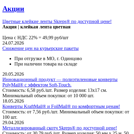
Акции
Цветные клейкие ленты Skreps® по доступной цене!
Акция | клей
кая лента цветная
Цена с НДС 22% = 49,99 руб/шт
24.07.2026
Снижение цен на курьерские пакеты
При отгрузке в МО, г. Одинцово
При наличии товара на складе
20.05.2026
Инновационный продукт — полиэтиленовые конверты
PolyMail® с эффектом Soft-Touch.
Стоимость: 6,58 руб./шт. Размер изделия: 13х17 см.
Минимальный объем покупки: от 10 000 шт.
18.05.2026
Конверты KraftMail® и FoilMail® по комфортным ценам!
Стоимость: от 7,56 руб./шт. Минимальный объем покупки: от
100 шт.
29.04.2026
Металлизированный скотч Skreps® по доступной цене!
Стоимость: от 30,79 руб./шт. Размер изделия: 50 мм х 25 м, 50