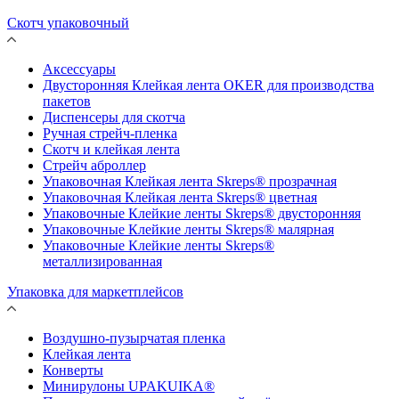
Скотч упаковочный
Аксессуары
Двусторонняя Клейкая лента OKER для производства
пакетов
Диспенсеры для скотча
Ручная стрейч-пленка
Скотч и клейкая лента
Стрейч аброллер
Упаковочная Клейкая лента Skreps® прозрачная
Упаковочная Клейкая лента Skreps® цветная
Упаковочные Клейкие ленты Skreps® двусторонняя
Упаковочные Клейкие ленты Skreps® малярная
Упаковочные Клейкие ленты Skreps®
металлизированная
Упаковка для маркетплейсов
Воздушно-пузырчатая пленка
Клейкая лента
Конверты
Минирулоны UPAKUIKA®