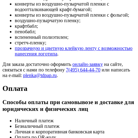
конверты из воздушно-пузырчатой пленки с
водоотталкивающей крафт-бумагой;
конверты из воздушно-пузырчатой пленки с фольгой;
воздушно-пузырчатую пленку;
крафтбабл;
пенобабл;
вспененный полиэтилен;
стретч-пленку;
прозрачную и цветную клейкую ленту с возможностью
нанесения логотипа
.
Для заказа достаточно оформить
онлайн-заявку
на сайте,
связаться с нами по телефону
7(495) 644-44-70
или написать
на e-mail:
plenka@tdpap.ru
.
Оплата
Способы оплаты при самовывозе и доставке для
юридических и физических лиц
Наличный платеж
Безналичный платеж
Личная и корпоративная банковская карта
Оплата по QR-коду