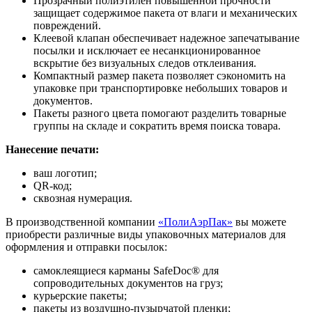
Прозрачный полиэтилен повышенной прочности
защищает содержимое пакета от влаги и механических
повреждений.
Клеевой клапан обеспечивает надежное запечатывание
посылки и исключает ее несанкционированное
вскрытие без визуальных следов отклеивания.
Компактный размер пакета позволяет сэкономить на
упаковке при транспортировке небольших товаров и
документов.
Пакеты разного цвета помогают разделить товарные
группы на складе и сократить время поиска товара.
Нанесение печати:
ваш логотип;
QR-код;
сквозная нумерация.
В производственной компании
«ПолиАэрПак»
вы можете
приобрести различные виды упаковочных материалов для
оформления и отправки посылок:
самоклеящиеся карманы SafeDoc® для
сопроводительных документов на груз;
курьерские пакеты;
пакеты из воздушно-пузырчатой пленки;