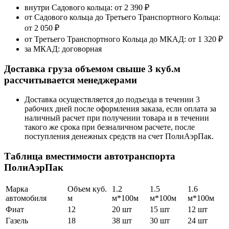
внутри Садового кольца: от
2 390 ₽
от Садового кольца до Третьего Транспортного Кольца:
от 2 050 ₽
от Третьего Транспортного Кольца до МКАД:
от 1 320 ₽
за МКАД:
договорная
Доставка груза объемом свыше 3 куб.м
рассчитывается менеджерами
Доставка осуществляется до подъезда в течении 3
рабочих дней после оформления заказа, если оплата за
наличный расчет при получении товара и в течении
такого же срока при безналичном расчете, после
поступления денежных средств на счет ПолиАэрПак.
Таблица вместимости автотранспорта
ПолиАэрПак
Марка
Объем куб.
1.2
1.5
1.6
автомобиля
м
м*100м
м*100м
м*100м
Фиат
12
20 шт
15 шт
12 шт
Газель
18
38 шт
30 шт
24 шт