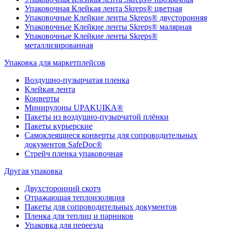
Упаковочная Клейкая лента Skreps® цветная
Упаковочные Клейкие ленты Skreps® двусторонняя
Упаковочные Клейкие ленты Skreps® малярная
Упаковочные Клейкие ленты Skreps®
металлизированная
Упаковка для маркетплейсов
Воздушно-пузырчатая пленка
Клейкая лента
Конверты
Минирулоны UPAKUIKA®
Пакеты из воздушно-пузырчатой плёнки
Пакеты курьерские
Самоклеящиеся конверты для сопроводительных
документов SafeDoc®
Стрейч пленка упаковочная
Другая упаковка
Двухсторонний скотч
Отражающая теплоизоляция
Пакеты для сопроводительных документов
Пленка для теплиц и парников
Упаковка для переезда