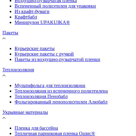
Воздушно-пузырчатая пленка
Вспененный полиэтилен для упаковки
Из крафт-бумаги
Крафтбабл
Минирулон UPAKUIKA®
Пакеты
Курьерские пакеты
Курьерские пакеты с ручкой
Пакеты из воздушно-пузырчатой пленки
Теплоизоляция
Мультифольга для теплоизоляции
Теплоизоляция из вспененного полиэтилена
Теплоизоляция Пенобабл
Фольгированный пенополиэтилен Алюбабл
Укрывные материалы
Пленка для бассейна
Тепличная парниковая пленка Оазис®