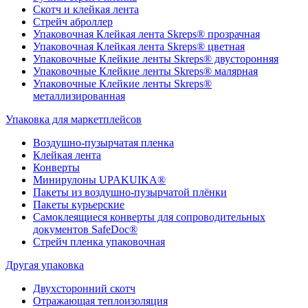
Скотч и клейкая лента
Стрейч аброллер
Упаковочная Клейкая лента Skreps® прозрачная
Упаковочная Клейкая лента Skreps® цветная
Упаковочные Клейкие ленты Skreps® двусторонняя
Упаковочные Клейкие ленты Skreps® малярная
Упаковочные Клейкие ленты Skreps®
металлизированная
Упаковка для маркетплейсов
Воздушно-пузырчатая пленка
Клейкая лента
Конверты
Минирулоны UPAKUIKA®
Пакеты из воздушно-пузырчатой плёнки
Пакеты курьерские
Самоклеящиеся конверты для сопроводительных
документов SafeDoc®
Стрейч пленка упаковочная
Другая упаковка
Двухсторонний скотч
Отражающая теплоизоляция