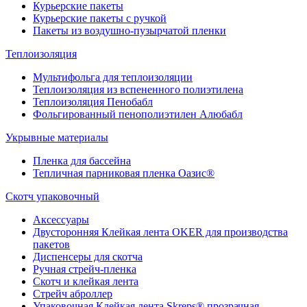
Курьерские пакеты
Курьерские пакеты с ручкой
Пакеты из воздушно-пузырчатой пленки
Теплоизоляция
Мультифольга для теплоизоляции
Теплоизоляция из вспененного полиэтилена
Теплоизоляция Пенобабл
Фольгированный пенополиэтилен Алюбабл
Укрывные материалы
Пленка для бассейна
Тепличная парниковая пленка Оазис®
Скотч упаковочный
Аксессуары
Двусторонняя Клейкая лента OKER для производства
пакетов
Диспенсеры для скотча
Ручная стрейч-пленка
Скотч и клейкая лента
Стрейч аброллер
Упаковочная Клейкая лента Skreps® прозрачная