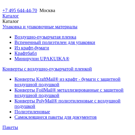
+7 495 644-44-70
Москва
Каталог
Каталог
Упаковка и упаковочные материалы
Воздушно-пузырчатая пленка
Вспененный полиэтилен для упаковки
Из крафт-бумаги
Крафтбабл
Минирулон UPAKUIKA®
Конверты с воздушно-пузырчатой пленкой
Конверты KraftMail® из крафт - бумаги с защитной
воздушной подушкой
Конверты FoilMail® металлизированные с защитной
воздушной подушкой
Конверты PolyMail® полиэтиленовые с воздушной
подушкой
Полиэтиленовые
Самоклеящиеся пакеты для документов
Пакеты