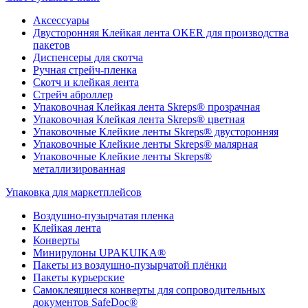
Аксессуары
Двусторонняя Клейкая лента OKER для производства
пакетов
Диспенсеры для скотча
Ручная стрейч-пленка
Скотч и клейкая лента
Стрейч аброллер
Упаковочная Клейкая лента Skreps® прозрачная
Упаковочная Клейкая лента Skreps® цветная
Упаковочные Клейкие ленты Skreps® двусторонняя
Упаковочные Клейкие ленты Skreps® малярная
Упаковочные Клейкие ленты Skreps®
металлизированная
Упаковка для маркетплейсов
Воздушно-пузырчатая пленка
Клейкая лента
Конверты
Минирулоны UPAKUIKA®
Пакеты из воздушно-пузырчатой плёнки
Пакеты курьерские
Самоклеящиеся конверты для сопроводительных
документов SafeDoc®