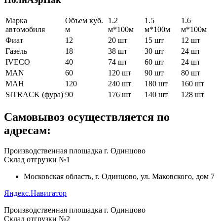
Марка
Объем куб.
1.2
1.5
1.6
автомобиля
м
м*100м
м*100м
м*100м
Фиат
12
20 шт
15 шт
12 шт
Газель
18
38 шт
30 шт
24 шт
IVECO
40
74 шт
60 шт
24 шт
MAN
60
120 шт
90 шт
80 шт
МАН
120
240 шт
180 шт
160 шт
SITRACK (фура)
90
176 шт
140 шт
128 шт
Самовывоз осуществляется по
адресам:
Производственная площадка г. Одинцово
Склад отгрузки №1
Московская область, г. Одинцово, ул. Маковского, дом 7
Яндекс.Навигатор
Производственная площадка г. Одинцово
Склад отгрузки №2