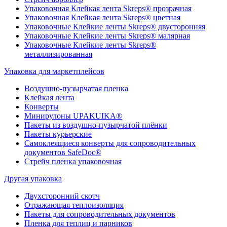
Упаковочная Клейкая лента Skreps® прозрачная
Упаковочная Клейкая лента Skreps® цветная
Упаковочные Клейкие ленты Skreps® двусторонняя
Упаковочные Клейкие ленты Skreps® малярная
Упаковочные Клейкие ленты Skreps®
металлизированная
Упаковка для маркетплейсов
Воздушно-пузырчатая пленка
Клейкая лента
Конверты
Минирулоны UPAKUIKA®
Пакеты из воздушно-пузырчатой плёнки
Пакеты курьерские
Самоклеящиеся конверты для сопроводительных
документов SafeDoc®
Стрейч пленка упаковочная
Другая упаковка
Двухсторонний скотч
Отражающая теплоизоляция
Пакеты для сопроводительных документов
Пленка для теплиц и парников