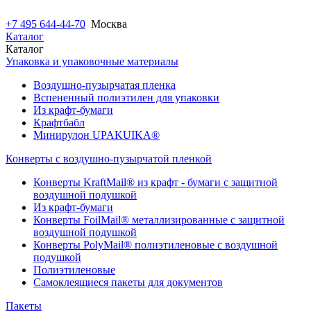
+7 495 644-44-70
Москва
Каталог
Каталог
Упаковка и упаковочные материалы
Воздушно-пузырчатая пленка
Вспененный полиэтилен для упаковки
Из крафт-бумаги
Крафтбабл
Минирулон UPAKUIKA®
Конверты с воздушно-пузырчатой пленкой
Конверты KraftMail® из крафт - бумаги с защитной
воздушной подушкой
Из крафт-бумаги
Конверты FoilMail® металлизированные с защитной
воздушной подушкой
Конверты PolyMail® полиэтиленовые с воздушной
подушкой
Полиэтиленовые
Самоклеящиеся пакеты для документов
Пакеты