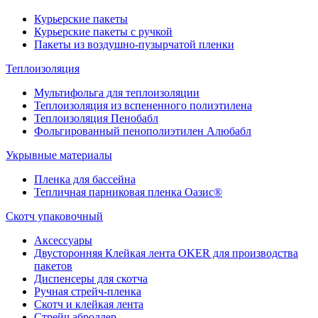
Курьерские пакеты
Курьерские пакеты с ручкой
Пакеты из воздушно-пузырчатой пленки
Теплоизоляция
Мультифольга для теплоизоляции
Теплоизоляция из вспененного полиэтилена
Теплоизоляция Пенобабл
Фольгированный пенополиэтилен Алюбабл
Укрывные материалы
Пленка для бассейна
Тепличная парниковая пленка Оазис®
Скотч упаковочный
Аксессуары
Двусторонняя Клейкая лента OKER для производства
пакетов
Диспенсеры для скотча
Ручная стрейч-пленка
Скотч и клейкая лента
Стрейч аброллер