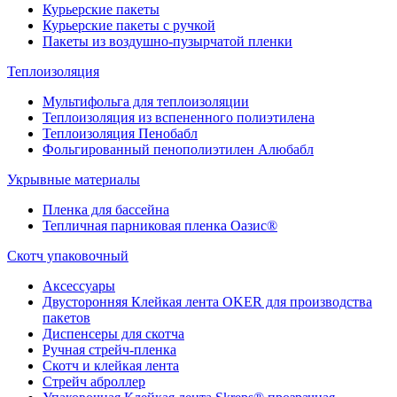
Курьерские пакеты
Курьерские пакеты с ручкой
Пакеты из воздушно-пузырчатой пленки
Теплоизоляция
Мультифольга для теплоизоляции
Теплоизоляция из вспененного полиэтилена
Теплоизоляция Пенобабл
Фольгированный пенополиэтилен Алюбабл
Укрывные материалы
Пленка для бассейна
Тепличная парниковая пленка Оазис®
Скотч упаковочный
Аксессуары
Двусторонняя Клейкая лента OKER для производства
пакетов
Диспенсеры для скотча
Ручная стрейч-пленка
Скотч и клейкая лента
Стрейч аброллер