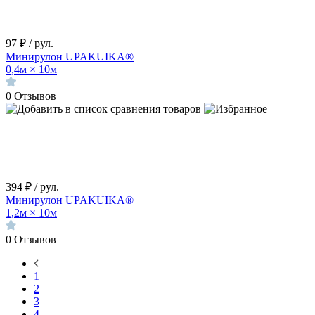
97
₽
/ рул.
Минирулон UPAKUIKA®
0,4м × 10м
0
Отзывов
394
₽
/ рул.
Минирулон UPAKUIKA®
1,2м × 10м
0
Отзывов
1
2
3
4