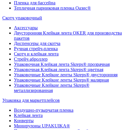
Пленка для бассейна
Тепличная парниковая пленка Оазис®
Скотч упаковочный
Аксессуары
Двусторонняя Клейкая лента OKER для производства
пакетов
Диспенсеры для скотча
Ручная стрейч-пленка
Скотч и клейкая лента
Стрейч аброллер
Упаковочная Клейкая лента Skreps® прозрачная
Упаковочная Клейкая лента Skreps® цветная
Упаковочные Клейкие ленты Skreps® двусторонняя
Упаковочные Клейкие ленты Skreps® малярная
Упаковочные Клейкие ленты Skreps®
металлизированная
Упаковка для маркетплейсов
Воздушно-пузырчатая пленка
Клейкая лента
Конверты
Минирулоны UPAKUIKA®