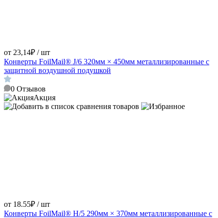
от 23,14₽ / шт
Конверты FoilMail® J/6 320мм × 450мм металлизированные с
защитной воздушной подушкой
0
Отзывов
Акция
от 18.55₽ / шт
Конверты FoilMail® H/5 290мм × 370мм металлизированные с