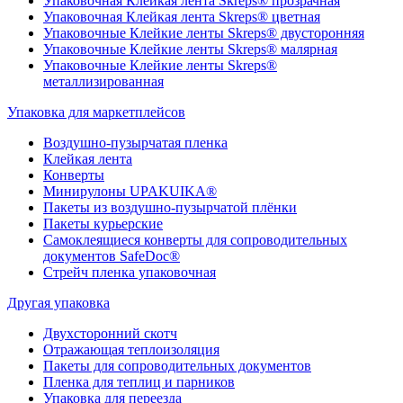
Упаковочная Клейкая лента Skreps® прозрачная
Упаковочная Клейкая лента Skreps® цветная
Упаковочные Клейкие ленты Skreps® двусторонняя
Упаковочные Клейкие ленты Skreps® малярная
Упаковочные Клейкие ленты Skreps®
металлизированная
Упаковка для маркетплейсов
Воздушно-пузырчатая пленка
Клейкая лента
Конверты
Минирулоны UPAKUIKA®
Пакеты из воздушно-пузырчатой плёнки
Пакеты курьерские
Самоклеящиеся конверты для сопроводительных
документов SafeDoc®
Стрейч пленка упаковочная
Другая упаковка
Двухсторонний скотч
Отражающая теплоизоляция
Пакеты для сопроводительных документов
Пленка для теплиц и парников
Упаковка для переезда