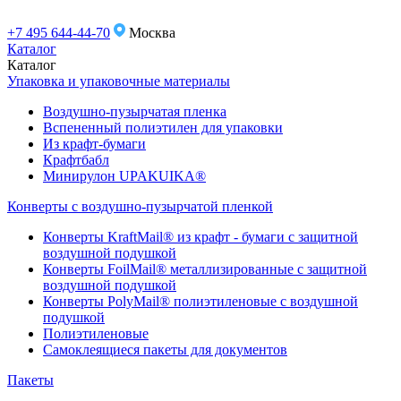
+7 495 644-44-70
Москва
Каталог
Каталог
Упаковка и упаковочные материалы
Воздушно-пузырчатая пленка
Вспененный полиэтилен для упаковки
Из крафт-бумаги
Крафтбабл
Минирулон UPAKUIKA®
Конверты с воздушно-пузырчатой пленкой
Конверты KraftMail® из крафт - бумаги с защитной
воздушной подушкой
Конверты FoilMail® металлизированные с защитной
воздушной подушкой
Конверты PolyMail® полиэтиленовые с воздушной
подушкой
Полиэтиленовые
Самоклеящиеся пакеты для документов
Пакеты