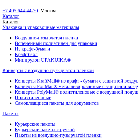
+7 495 644-44-70
Москва
Каталог
Каталог
Упаковка и упаковочные материалы
Воздушно-пузырчатая пленка
Вспененный полиэтилен для упаковки
Из крафт-бумаги
Крафтбабл
Минирулон UPAKUIKA®
Конверты с воздушно-пузырчатой пленкой
Конверты KraftMail® из крафт - бумаги с защитной возд
Конверты FoilMail® металлизированные с защитной воз
Конверты PolyMail® полиэтиленовые с воздушной поду
Полиэтиленовые
Самоклеящиеся пакеты для документов
Пакеты
Курьерские пакеты
Курьерские пакеты с ручкой
Пакеты из воздушно-пузырчатой пленки