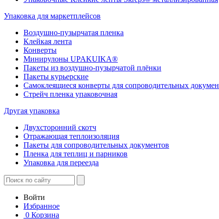
Упаковка для маркетплейсов
Воздушно-пузырчатая пленка
Клейкая лента
Конверты
Минирулоны UPAKUIKA®
Пакеты из воздушно-пузырчатой плёнки
Пакеты курьерские
Самоклеящиеся конверты для сопроводительных докумен
Стрейч пленка упаковочная
Другая упаковка
Двухсторонний скотч
Отражающая теплоизоляция
Пакеты для сопроводительных документов
Пленка для теплиц и парников
Упаковка для переезда
Войти
Избранное
0
Корзина