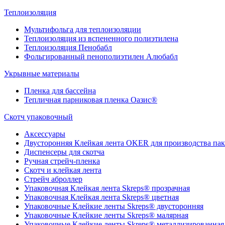
Теплоизоляция
Мультифольга для теплоизоляции
Теплоизоляция из вспененного полиэтилена
Теплоизоляция Пенобабл
Фольгированный пенополиэтилен Алюбабл
Укрывные материалы
Пленка для бассейна
Тепличная парниковая пленка Оазис®
Скотч упаковочный
Аксессуары
Двусторонняя Клейкая лента OKER для производства пак
Диспенсеры для скотча
Ручная стрейч-пленка
Скотч и клейкая лента
Стрейч аброллер
Упаковочная Клейкая лента Skreps® прозрачная
Упаковочная Клейкая лента Skreps® цветная
Упаковочные Клейкие ленты Skreps® двусторонняя
Упаковочные Клейкие ленты Skreps® малярная
Упаковочные Клейкие ленты Skreps® металлизированная