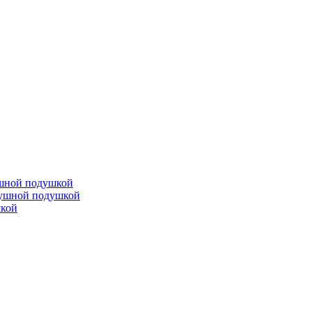
ушной подушкой
душной подушкой
шкой