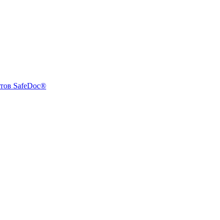
тов SafeDoc®