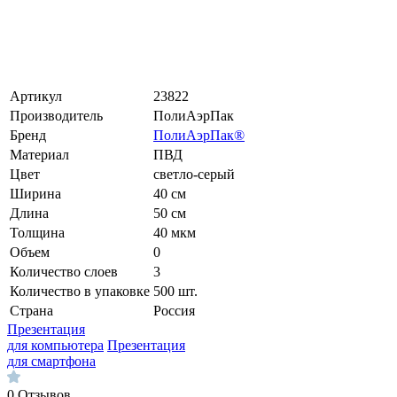
Артикул
23822
Производитель
ПолиАэрПак
Бренд
ПолиАэрПак®
Материал
ПВД
Цвет
светло-серый
Ширина
40 см
Длина
50 см
Толщина
40 мкм
Объем
0
Количество слоев
3
Количество в упаковке
500 шт.
Страна
Россия
Презентация
для компьютера
Презентация
для смартфона
0
Отзывов