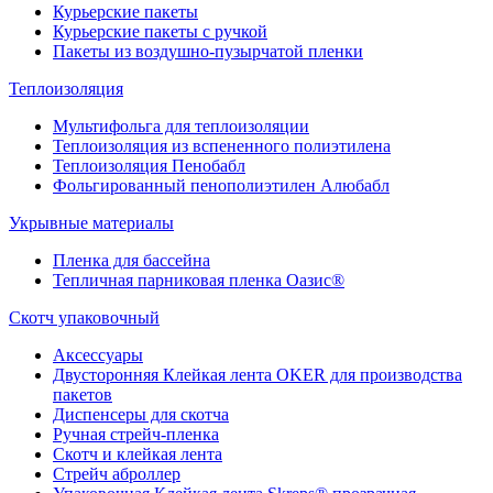
Курьерские пакеты
Курьерские пакеты с ручкой
Пакеты из воздушно-пузырчатой пленки
Теплоизоляция
Мультифольга для теплоизоляции
Теплоизоляция из вспененного полиэтилена
Теплоизоляция Пенобабл
Фольгированный пенополиэтилен Алюбабл
Укрывные материалы
Пленка для бассейна
Тепличная парниковая пленка Оазис®
Скотч упаковочный
Аксессуары
Двусторонняя Клейкая лента OKER для производства
пакетов
Диспенсеры для скотча
Ручная стрейч-пленка
Скотч и клейкая лента
Стрейч аброллер