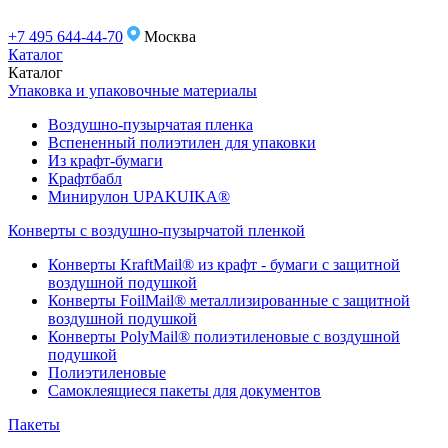
+7 495 644-44-70
Москва
Каталог
Каталог
Упаковка и упаковочные материалы
Воздушно-пузырчатая пленка
Вспененный полиэтилен для упаковки
Из крафт-бумаги
Крафтбабл
Минирулон UPAKUIKA®
Конверты с воздушно-пузырчатой пленкой
Конверты KraftMail® из крафт - бумаги с защитной
воздушной подушкой
Конверты FoilMail® металлизированные с защитной
воздушной подушкой
Конверты PolyMail® полиэтиленовые с воздушной
подушкой
Полиэтиленовые
Самоклеящиеся пакеты для документов
Пакеты