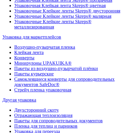
Упаковочная Клейкая лента Skreps® прозрачная
Упаковочная Клейкая лента Skreps® цветная
Упаковочные Клейкие ленты Skreps® двусторонняя
Упаковочные Клейкие ленты Skreps® малярная
Упаковочные Клейкие ленты Skreps®
металлизированная
Упаковка для маркетплейсов
Воздушно-пузырчатая пленка
Клейкая лента
Конверты
Минирулоны UPAKUIKA®
Пакеты из воздушно-пузырчатой плёнки
Пакеты курьерские
Самоклеящиеся конверты для сопроводительных
документов SafeDoc®
Стрейч пленка упаковочная
Другая упаковка
Двухсторонний скотч
Отражающая теплоизоляция
Пакеты для сопроводительных документов
Пленка для теплиц и парников
Упаковка для переезда