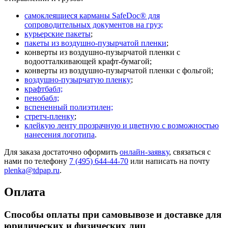
самоклеящиеся карманы SafeDoc® для
сопроводительных документов на груз;
курьерские пакеты
;
пакеты из воздушно-пузырчатой пленки
;
конверты из воздушно-пузырчатой пленки с
водоотталкивающей крафт-бумагой;
конверты из воздушно-пузырчатой пленки с фольгой;
воздушно-пузырчатую пленку
;
крафтбабл;
пенобабл;
вспененный полиэтилен;
стретч-пленку
;
клейкую ленту прозрачную и цветную с возможностью
нанесения логотипа
.
Для заказа достаточно оформить
онлайн-заявку
, связаться с
нами по телефону
7 (495) 644-44-70
или написать на почту
plenka@tdpap.ru
.
Оплата
Способы оплаты при самовывозе и доставке для
юридических и физических лиц