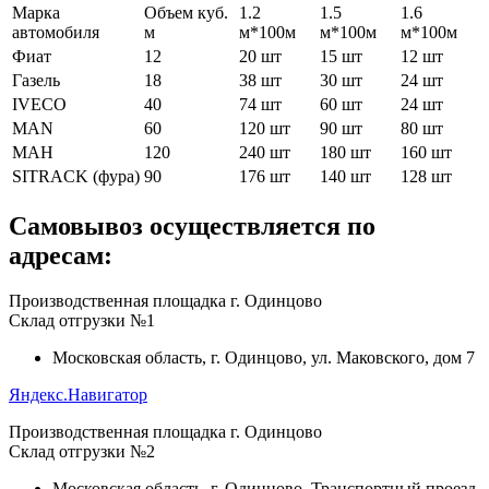
Марка
Объем куб.
1.2
1.5
1.6
автомобиля
м
м*100м
м*100м
м*100м
Фиат
12
20 шт
15 шт
12 шт
Газель
18
38 шт
30 шт
24 шт
IVECO
40
74 шт
60 шт
24 шт
MAN
60
120 шт
90 шт
80 шт
МАН
120
240 шт
180 шт
160 шт
SITRACK (фура)
90
176 шт
140 шт
128 шт
Самовывоз осуществляется по
адресам:
Производственная площадка г. Одинцово
Склад отгрузки №1
Московская область, г. Одинцово, ул. Маковского, дом 7
Яндекс.Навигатор
Производственная площадка г. Одинцово
Склад отгрузки №2
Московская область, г. Одинцово, Транспортный проезд,