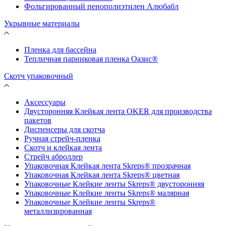
Фольгированный пенополиэтилен Алюбабл
Укрывные материалы
Пленка для бассейна
Тепличная парниковая пленка Оазис®
Скотч упаковочный
Аксессуары
Двусторонняя Клейкая лента OKER для производства
пакетов
Диспенсеры для скотча
Ручная стрейч-пленка
Скотч и клейкая лента
Стрейч аброллер
Упаковочная Клейкая лента Skreps® прозрачная
Упаковочная Клейкая лента Skreps® цветная
Упаковочные Клейкие ленты Skreps® двусторонняя
Упаковочные Клейкие ленты Skreps® малярная
Упаковочные Клейкие ленты Skreps®
металлизированная