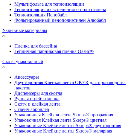
Мультифольга для теплоизоляции
Теплоизоляция из вспененного полиэтилена
Теплоизоляция Пенобабл
Фольгированный пенополиэтилен Алюбабл
Укрывные материалы
Пленка для бассейна
Тепличная парниковая пленка Оазис®
Скотч упаковочный
Аксессуары
Двусторонняя Клейкая лента OKER для производства
пакетов
Диспенсеры для скотча
Ручная стрейч-пленка
Скотч и клейкая лента
Стрейч аброллер
Упаковочная Клейкая лента Skreps® прозрачная
Упаковочная Клейкая лента Skreps® цветная
Упаковочные Клейкие ленты Skreps® двусторонняя
Упаковочные Клейкие ленты Skreps® малярная