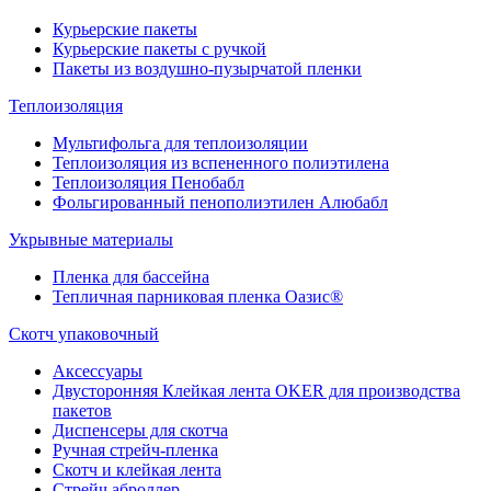
Курьерские пакеты
Курьерские пакеты с ручкой
Пакеты из воздушно-пузырчатой пленки
Теплоизоляция
Мультифольга для теплоизоляции
Теплоизоляция из вспененного полиэтилена
Теплоизоляция Пенобабл
Фольгированный пенополиэтилен Алюбабл
Укрывные материалы
Пленка для бассейна
Тепличная парниковая пленка Оазис®
Скотч упаковочный
Аксессуары
Двусторонняя Клейкая лента OKER для производства
пакетов
Диспенсеры для скотча
Ручная стрейч-пленка
Скотч и клейкая лента
Стрейч аброллер