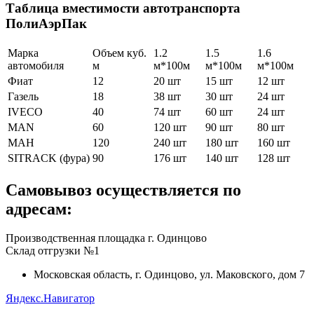
Таблица вместимости автотранспорта
ПолиАэрПак
Марка
Объем куб.
1.2
1.5
1.6
автомобиля
м
м*100м
м*100м
м*100м
Фиат
12
20 шт
15 шт
12 шт
Газель
18
38 шт
30 шт
24 шт
IVECO
40
74 шт
60 шт
24 шт
MAN
60
120 шт
90 шт
80 шт
МАН
120
240 шт
180 шт
160 шт
SITRACK (фура)
90
176 шт
140 шт
128 шт
Самовывоз осуществляется по
адресам:
Производственная площадка г. Одинцово
Склад отгрузки №1
Московская область, г. Одинцово, ул. Маковского, дом 7
Яндекс.Навигатор