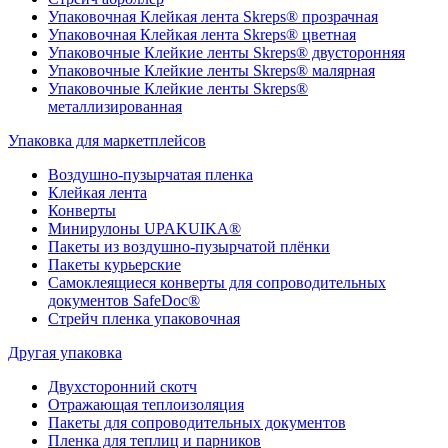
Упаковочная Клейкая лента Skreps® прозрачная
Упаковочная Клейкая лента Skreps® цветная
Упаковочные Клейкие ленты Skreps® двусторонняя
Упаковочные Клейкие ленты Skreps® малярная
Упаковочные Клейкие ленты Skreps®
металлизированная
Упаковка для маркетплейсов
Воздушно-пузырчатая пленка
Клейкая лента
Конверты
Минирулоны UPAKUIKA®
Пакеты из воздушно-пузырчатой плёнки
Пакеты курьерские
Самоклеящиеся конверты для сопроводительных
документов SafeDoc®
Стрейч пленка упаковочная
Другая упаковка
Двухсторонний скотч
Отражающая теплоизоляция
Пакеты для сопроводительных документов
Пленка для теплиц и парников