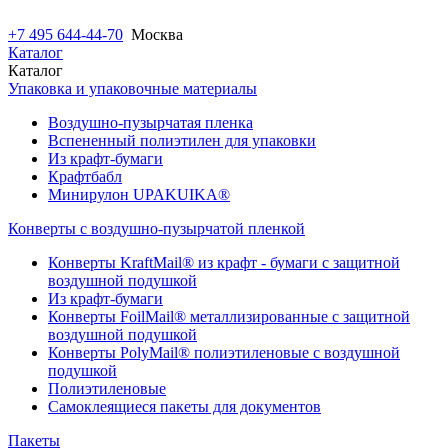
+7 495 644-44-70
Москва
Каталог
Каталог
Упаковка и упаковочные материалы
Воздушно-пузырчатая пленка
Вспененный полиэтилен для упаковки
Из крафт-бумаги
Крафтбабл
Минирулон UPAKUIKA®
Конверты с воздушно-пузырчатой пленкой
Конверты KraftMail® из крафт - бумаги с защитной
воздушной подушкой
Из крафт-бумаги
Конверты FoilMail® металлизированные с защитной
воздушной подушкой
Конверты PolyMail® полиэтиленовые с воздушной
подушкой
Полиэтиленовые
Самоклеящиеся пакеты для документов
Пакеты