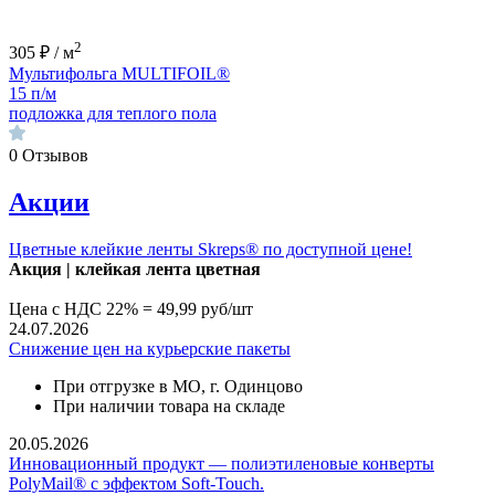
2
305 ₽ / м
Мультифольга MULTIFOIL®
15 п/м
подложка для теплого пола
0
Отзывов
Акции
Цветные клейкие ленты Skreps® по доступной цене!
Акция | клей
кая лента цветная
Цена с НДС 22% = 49,99 руб/шт
24.07.2026
Снижение цен на курьерские пакеты
При отгрузке в МО, г. Одинцово
При наличии товара на складе
20.05.2026
Инновационный продукт — полиэтиленовые конверты
PolyMail® с эффектом Soft-Touch.