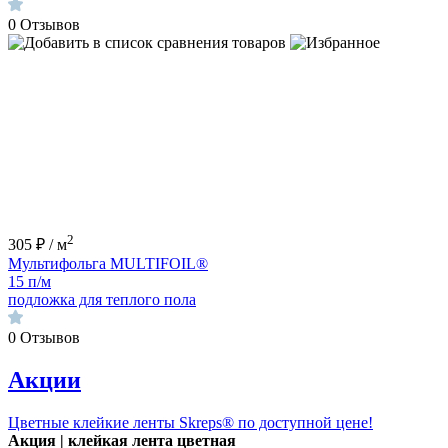
0
Отзывов
2
305 ₽ / м
Мультифольга MULTIFOIL®
15 п/м
подложка для теплого пола
0
Отзывов
Акции
Цветные клейкие ленты Skreps® по доступной цене!
Акция | клей
кая лента цветная