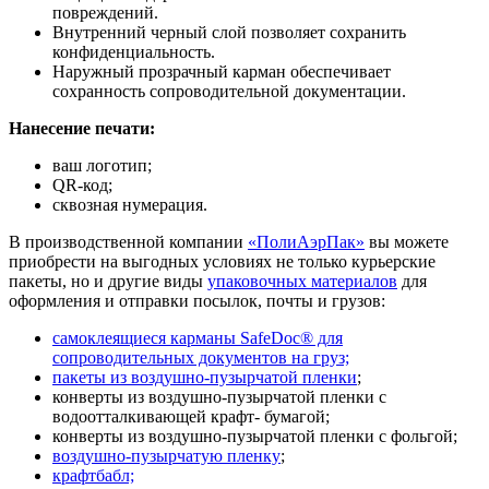
повреждений.
Внутренний черный слой позволяет сохранить
конфиденциальность.
Наружный прозрачный карман обеспечивает
сохранность сопроводительной документации.
Нанесение печати:
ваш логотип;
QR-код;
сквозная нумерация.
В производственной компании
«ПолиАэрПак»
вы можете
приобрести на выгодных условиях не только курьерские
пакеты, но и другие виды
упаковочных материалов
для
оформления и отправки посылок, почты и грузов:
самоклеящиеся карманы SafeDoc® для
сопроводительных документов на груз;
пакеты из воздушно-пузырчатой пленки
;
конверты из воздушно-пузырчатой пленки с
водоотталкивающей крафт- бумагой;
конверты из воздушно-пузырчатой пленки с фольгой;
воздушно-пузырчатую пленку
;
крафтбабл;