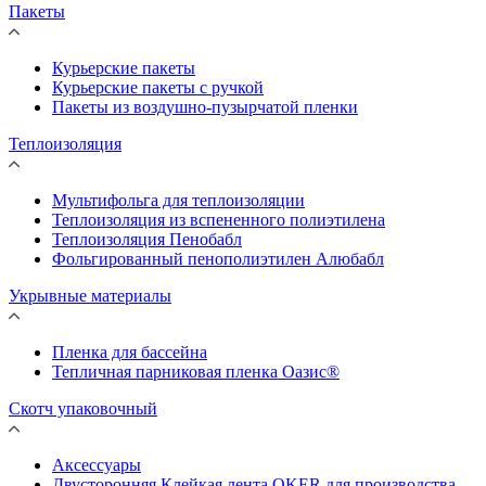
Пакеты
Курьерские пакеты
Курьерские пакеты с ручкой
Пакеты из воздушно-пузырчатой пленки
Теплоизоляция
Мультифольга для теплоизоляции
Теплоизоляция из вспененного полиэтилена
Теплоизоляция Пенобабл
Фольгированный пенополиэтилен Алюбабл
Укрывные материалы
Пленка для бассейна
Тепличная парниковая пленка Оазис®
Скотч упаковочный
Аксессуары
Двусторонняя Клейкая лента OKER для производства