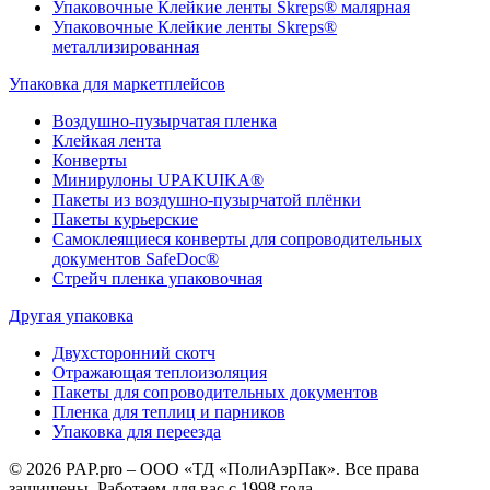
Упаковочные Клейкие ленты Skreps® малярная
Упаковочные Клейкие ленты Skreps®
металлизированная
Упаковка для маркетплейсов
Воздушно-пузырчатая пленка
Клейкая лента
Конверты
Минирулоны UPAKUIKA®
Пакеты из воздушно-пузырчатой плёнки
Пакеты курьерские
Самоклеящиеся конверты для сопроводительных
документов SafeDoc®
Стрейч пленка упаковочная
Другая упаковка
Двухсторонний скотч
Отражающая теплоизоляция
Пакеты для сопроводительных документов
Пленка для теплиц и парников
Упаковка для переезда
© 2026 PAP.pro – ООО «ТД «ПолиАэрПак». Все права
защищены. Работаем для вас с 1998 года