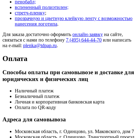
пенобабл;
вспененный полиэтилен;
стретч-пленку
;
прозрачную и цветную клейкую ленту с возможностью
нанесения логотипа
.
Для заказа достаточно оформить
онлайн-заявку
на сайте,
связаться с нами по телефону
7 (495) 644-44-70
или написать
на e-mail:
plenka@tdpap.ru
.
Оплата
Способы оплаты при самовывозе и доставке для
юридических и физических лиц
Наличный платеж
Безналичный платеж
Личная и корпоративная банковская карта
Оплата по QR-коду
Адреса для самовывоза
Московская область, г. Одинцово, ул. Маковского, дом 7
Московская область, г. Одинцово, Транспортный проезд,