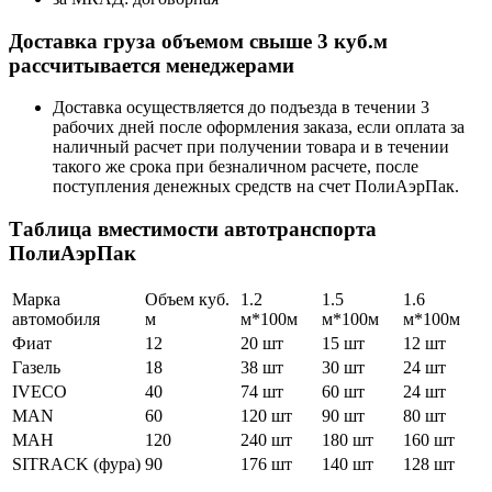
Доставка груза объемом свыше 3 куб.м
рассчитывается менеджерами
Доставка осуществляется до подъезда в течении 3
рабочих дней после оформления заказа, если оплата за
наличный расчет при получении товара и в течении
такого же срока при безналичном расчете, после
поступления денежных средств на счет ПолиАэрПак.
Таблица вместимости автотранспорта
ПолиАэрПак
Марка
Объем куб.
1.2
1.5
1.6
автомобиля
м
м*100м
м*100м
м*100м
Фиат
12
20 шт
15 шт
12 шт
Газель
18
38 шт
30 шт
24 шт
IVECO
40
74 шт
60 шт
24 шт
MAN
60
120 шт
90 шт
80 шт
МАН
120
240 шт
180 шт
160 шт
SITRACK (фура)
90
176 шт
140 шт
128 шт