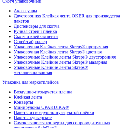
Скотч упаковочный
Аксессуары
Двусторонняя Клейкая лента OKER для производства
пакетов
Диспенсеры для скотча
Ручная стрейч-пленка
Скотч и клейкая лента
Стрейч аброллер
Упаковочная Клейкая лента Skreps® прозрачная
Упаковочная Клейкая лента Skreps® цветная
Упаковочные Клейкие ленты Skreps® двусторонняя
Упаковочные Клейкие ленты Skreps® малярная
Упаковочные Клейкие ленты Skreps®
металлизированная
Упаковка для маркетплейсов
Воздушно-пузырчатая пленка
Клейкая лента
Конверты
Минирулоны UPAKUIKA®
Пакеты из воздушно-пузырчатой плёнки
Пакеты курьерские
Самоклеящиеся конверты для сопроводительных
документов SafeDoc®