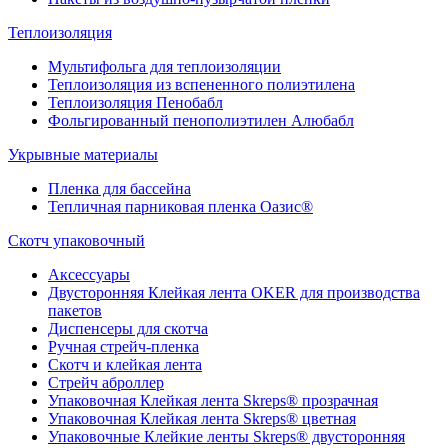
Теплоизоляция
Мультифольга для теплоизоляции
Теплоизоляция из вспененного полиэтилена
Теплоизоляция Пенобабл
Фольгированный пенополиэтилен Алюбабл
Укрывные материалы
Пленка для бассейна
Тепличная парниковая пленка Оазис®
Скотч упаковочный
Аксессуары
Двусторонняя Клейкая лента OKER для производства
пакетов
Диспенсеры для скотча
Ручная стрейч-пленка
Скотч и клейкая лента
Стрейч аброллер
Упаковочная Клейкая лента Skreps® прозрачная
Упаковочная Клейкая лента Skreps® цветная
Упаковочные Клейкие ленты Skreps® двусторонняя