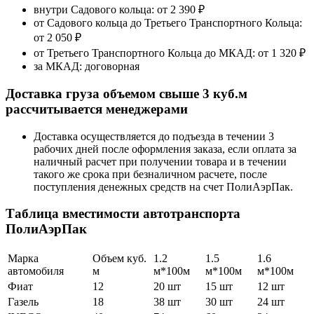
внутри Садового кольца: от
2 390 ₽
от Садового кольца до Третьего Транспортного Кольца:
от 2 050 ₽
от Третьего Транспортного Кольца до МКАД:
от 1 320 ₽
за МКАД:
договорная
Доставка груза объемом свыше 3 куб.м
рассчитывается менеджерами
Доставка осуществляется до подъезда в течении 3
рабочих дней после оформления заказа, если оплата за
наличный расчет при получении товара и в течении
такого же срока при безналичном расчете, после
поступления денежных средств на счет ПолиАэрПак.
Таблица вместимости автотранспорта
ПолиАэрПак
Марка
Объем куб.
1.2
1.5
1.6
автомобиля
м
м*100м
м*100м
м*100м
Фиат
12
20 шт
15 шт
12 шт
Газель
18
38 шт
30 шт
24 шт