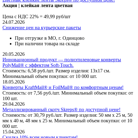
Акция | клей
кая лента цветная
Цена с НДС 22% = 49,99 руб/шт
24.07.2026
Снижение цен на курьерские пакеты
При отгрузке в МО, г. Одинцово
При наличии товара на складе
20.05.2026
Инновационный продукт — полиэтиленовые конверты
PolyMail® с эффектом Soft-Touch.
Стоимость: 6,58 руб./шт. Размер изделия: 13х17 см.
Минимальный объем покупки: от 10 000 шт.
18.05.2026
Конверты KraftMail® и FoilMail® по комфортным ценам!
Стоимость: от 7,56 руб./шт. Минимальный объем покупки: от
100 шт.
29.04.2026
Металлизированный скотч Skreps® по доступной цене!
Стоимость: от 30,79 руб./шт. Размер изделия: 50 мм х 25 м, 50
мм х 40 м, 48 мм х 25 м. Минимальный объем покупки: от 10
000 шт.
15.04.2026
Скидка 10% всем новым клиентам!