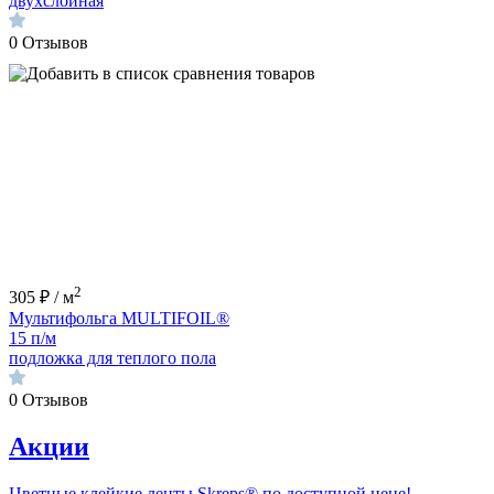
двухслойная
0
Отзывов
2
305 ₽ / м
Мультифольга MULTIFOIL®
15 п/м
подложка для теплого пола
0
Отзывов
Акции
Цветные клейкие ленты Skreps® по доступной цене!