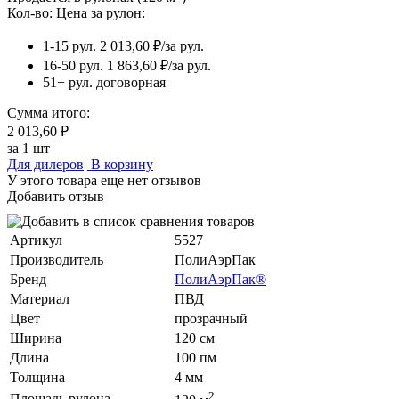
Кол-во:
Цена за рулон:
1-15 рул.
2 013,60 ₽/за рул.
16-50 рул.
1 863,60 ₽/за рул.
51+ рул.
договорная
Сумма итого:
2 013,60 ₽
за
1
шт
Для дилеров
В корзину
У этого товара еще нет отзывов
Добавить отзыв
Артикул
5527
Производитель
ПолиАэрПак
Бренд
ПолиАэрПак®
Материал
ПВД
Цвет
прозрачный
Ширина
120 см
Длина
100 пм
Толщина
4 мм
2
Площадь рулона