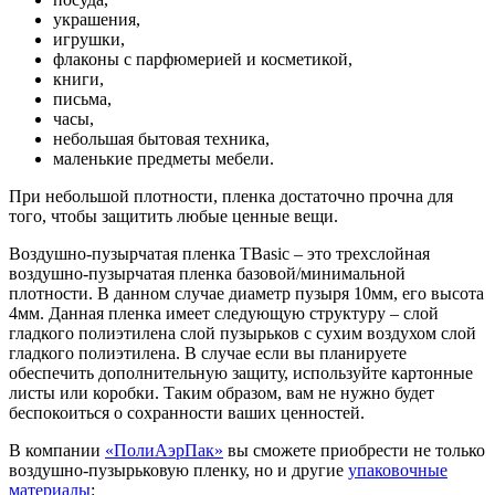
украшения,
игрушки,
флаконы с парфюмерией и косметикой,
книги,
письма,
часы,
небольшая бытовая техника,
маленькие предметы мебели.
При небольшой плотности, пленка достаточно прочна для
того, чтобы защитить любые ценные вещи.
Воздушно-пузырчатая пленка ТBasic – это трехслойная
воздушно-пузырчатая пленка базовой/минимальной
плотности. В данном случае диаметр пузыря 10мм, его высота
4мм. Данная пленка имеет следующую структуру – слой
гладкого полиэтилена слой пузырьков с сухим воздухом слой
гладкого полиэтилена. В случае если вы планируете
обеспечить дополнительную защиту, используйте картонные
листы или коробки. Таким образом, вам не нужно будет
беспокоиться о сохранности ваших ценностей.
В компании
«ПолиАэрПак»
вы сможете приобрести не только
воздушно-пузырьковую пленку, но и другие
упаковочные
материалы
: