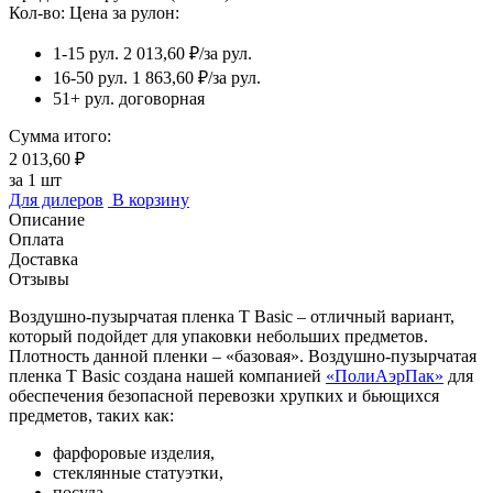
Кол-во:
Цена за рулон:
1-15 рул.
2 013,60 ₽/за рул.
16-50 рул.
1 863,60 ₽/за рул.
51+ рул.
договорная
Сумма итого:
2 013,60 ₽
за
1
шт
Для дилеров
В корзину
Описание
Оплата
Доставка
Отзывы
Воздушно-пузырчатая пленка Т Basic – отличный вариант,
который подойдет для упаковки небольших предметов.
Плотность данной пленки – «базовая». Воздушно-пузырчатая
пленка Т Basic создана нашей компанией
«ПолиАэрПак»
для
обеспечения безопасной перевозки хрупких и бьющихся
предметов, таких как:
фарфоровые изделия,
стеклянные статуэтки,
посуда,