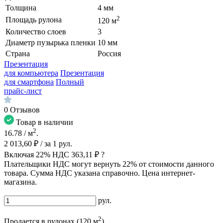
Толщина
4 мм
2
Площадь рулона
120 м
Количество слоев
3
Диаметр пузырька пленки
10 мм
Страна
Россия
Презентация
для компьютера
Презентация
для смартфона
Полный
прайс-лист
0
Отзывов
Товар в наличии
2
16.78
/ м
.
2 013,60 ₽
/ за
1
рул.
Включая 22% НДС
363,11 ₽
?
Плательщики НДС могут вернуть 22% от стоимости данного
товара. Сумма НДС указана справочно. Цена интернет-
магазина.
рул.
2
Продается в рулонах (120 м
)