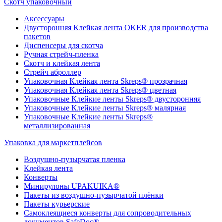
Скотч упаковочный
Аксессуары
Двусторонняя Клейкая лента OKER для производства
пакетов
Диспенсеры для скотча
Ручная стрейч-пленка
Скотч и клейкая лента
Стрейч аброллер
Упаковочная Клейкая лента Skreps® прозрачная
Упаковочная Клейкая лента Skreps® цветная
Упаковочные Клейкие ленты Skreps® двусторонняя
Упаковочные Клейкие ленты Skreps® малярная
Упаковочные Клейкие ленты Skreps®
металлизированная
Упаковка для маркетплейсов
Воздушно-пузырчатая пленка
Клейкая лента
Конверты
Минирулоны UPAKUIKA®
Пакеты из воздушно-пузырчатой плёнки
Пакеты курьерские
Самоклеящиеся конверты для сопроводительных
документов SafeDoc®